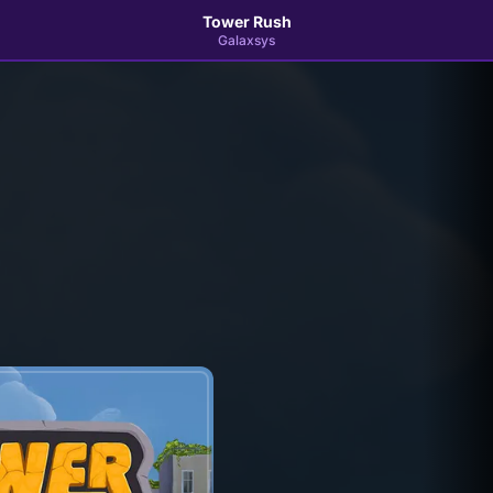
Tower Rush
Galaxsys