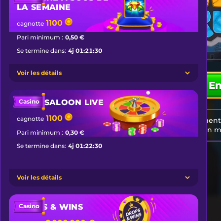
LA SEMAINE
1100
cagnotte
0,50 €
Pari minimum :
4j 01:21:30
Se termine dans:
Voir les détails
Jouer E
GOLD SALOON LIVE
Casino
1100
cagnotte
Malheureusement, 
d'un 
0,30 €
Pari minimum :
4j 01:22:30
Se termine dans:
Voir les détails
DROPS & WINS
Casino