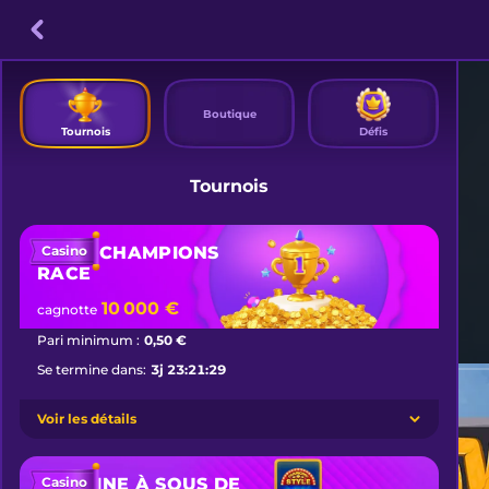
Boutique
Tournois
Défis
Tournois
JUICY CHAMPIONS
Casino
RACE
10 000 €
cagnotte
0,50 €
Pari minimum :
3j 23:21:29
Se termine dans:
Voir les détails
MACHINE À SOUS DE
Casino