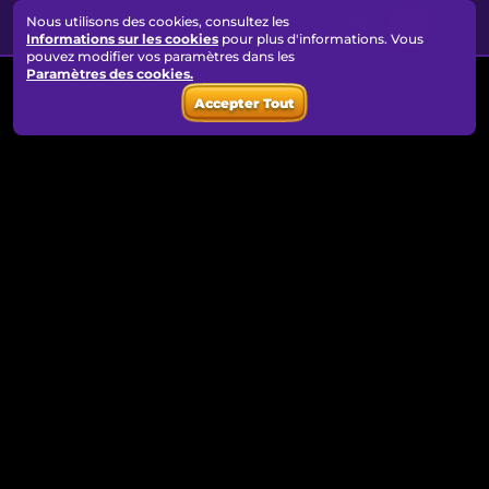
Nous utilisons des cookies, consultez les
Informations sur les cookies
pour plus d'informations. Vous
pouvez modifier vos paramètres dans les
Paramètres des cookies.
Accepter Tout