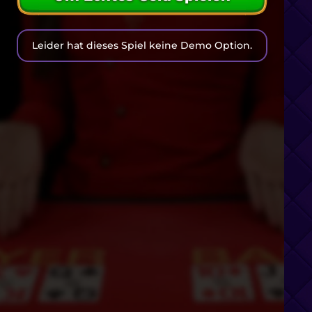
Leider hat dieses Spiel keine Demo Option.